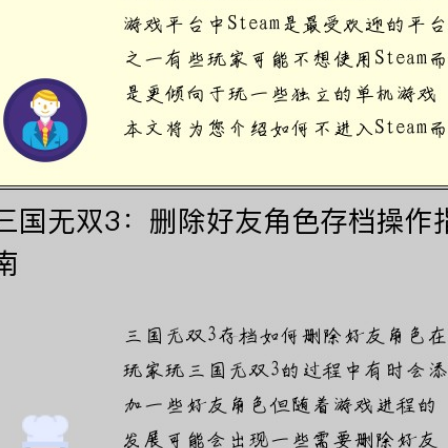
不进入STEAM，玩单机游戏的绝佳方法