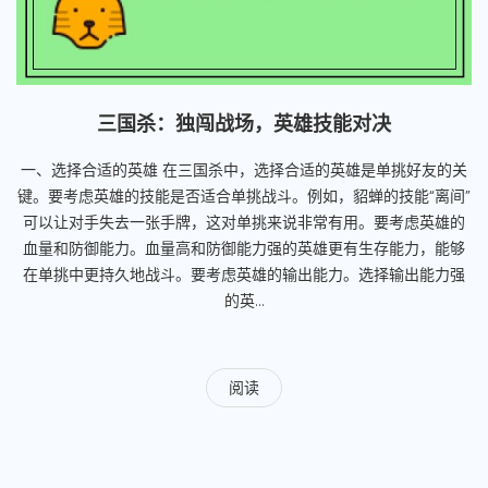
三国杀：独闯战场，英雄技能对决
一、选择合适的英雄 在三国杀中，选择合适的英雄是单挑好友的关
键。要考虑英雄的技能是否适合单挑战斗。例如，貂蝉的技能“离间”
可以让对手失去一张手牌，这对单挑来说非常有用。要考虑英雄的
血量和防御能力。血量高和防御能力强的英雄更有生存能力，能够
在单挑中更持久地战斗。要考虑英雄的输出能力。选择输出能力强
的英...
阅读