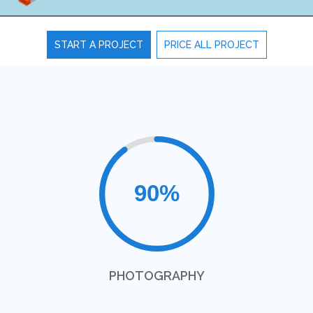
START A PROJECT
PRICE ALL PROJECT
魔兽之光：武器如何放射奇光
PHOTOGRAPHY