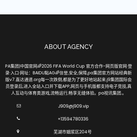
ABOUT AGENCY
PA集团|中国官网🌈2026 FIFA World Cup 官方合作-网页版官网·登
录·入口·网址：BAIDU點AG🌈信誉,安全,保障,pa集团官方网站经典新
版v7.直达通道.org每一次跌倒,都是为了更好地站起来.j9集团国际会
员登录后,进入全站入口并下载APP,网页与手机版都支持电子竞技,真
人互动与体育类游戏,流畅运行,畅享无缝体验。pa视讯集团.。
J909@j909.vip
+13594780336
芜湖市姻浆区204号