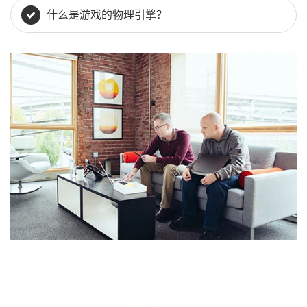
什么是游戏的物理引擎？