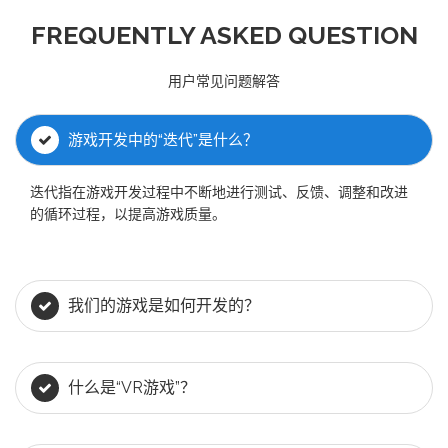
FREQUENTLY ASKED QUESTION
用户常见问题解答
游戏开发中的“迭代”是什么？
迭代指在游戏开发过程中不断地进行测试、反馈、调整和改进
的循环过程，以提高游戏质量。
我们的游戏是如何开发的？
什么是“VR游戏”？