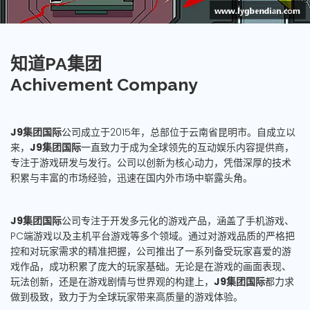
知道PA集团
Achivement Company
J9集团国际
公司成立于2015年，总部位于云南省昆明市。自成立以
来，
J9集团国际
一直致力于成为全球领先的互动娱乐内容提供商，
专注于游戏研发与发行。公司以创新为核心动力，凭借深厚的技术
积累与丰富的市场经验，迅速在国内外市场中崭露头角。
J9集团国际
公司专注于开发多元化的游戏产品，涵盖了手机游戏、
PC端游戏以及主机平台游戏等多个领域。通过对游戏品质的严格把
控和对玩家需求的精准把握，公司推出了一系列备受玩家喜爱的游
戏作品，成功积累了庞大的玩家基础。无论是在游戏的画面表现、
玩法创新，还是在游戏剧情与世界观的构建上，
J9集团国际
都力求
做到极致，致力于为全球玩家带来高质量的游戏体验。