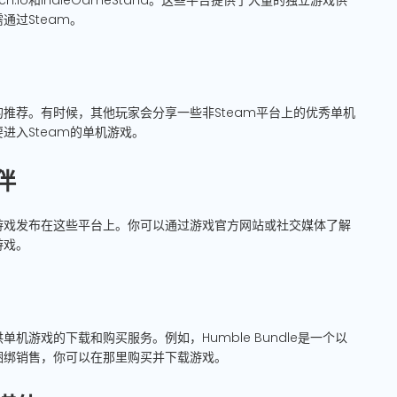
io和IndieGameStand。这些平台提供了大量的独立游戏供
过Steam。
推荐。有时候，其他玩家会分享一些非Steam平台上的优秀单机
进入Steam的单机游戏。
伴
游戏发布在这些平台上。你可以通过游戏官方网站或社交媒体了解
游戏。
游戏的下载和购买服务。例如，Humble Bundle是一个以
捆绑销售，你可以在那里购买并下载游戏。